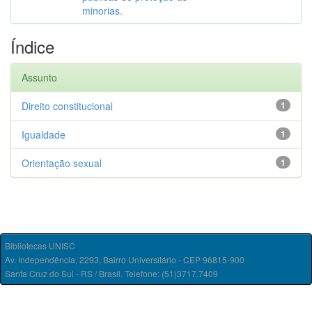
minorias.
Índice
Assunto
Direito constitucional
1
Igualdade
1
Orientação sexual
1
Bibliotecas UNISC
Av. Independência, 2293, Bairro Universitário - CEP 96815-900
Santa Cruz do Sul - RS / Brasil. Telefone: (51)3717.7409