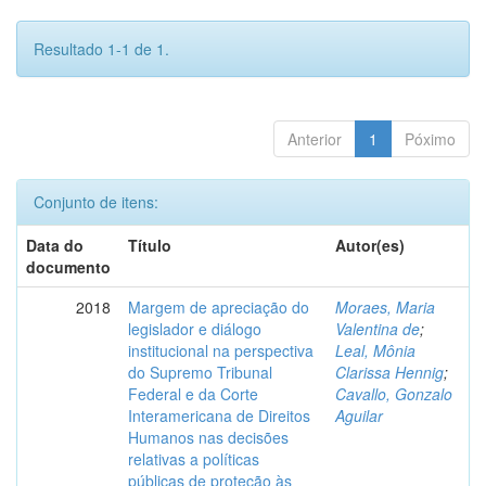
Resultado 1-1 de 1.
Anterior
1
Póximo
Conjunto de itens:
Data do
Título
Autor(es)
documento
2018
Margem de apreciação do
Moraes, Maria
legislador e diálogo
Valentina de
;
institucional na perspectiva
Leal, Mônia
do Supremo Tribunal
Clarissa Hennig
;
Federal e da Corte
Cavallo, Gonzalo
Interamericana de Direitos
Aguilar
Humanos nas decisões
relativas a políticas
públicas de proteção às