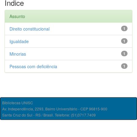
Índice
Assunto
Direito constitucional
1
Igualdade
1
Minorias
1
Pessoas com deficiência
1
Bibliotecas UNISC
Av. Independência, 2293, Bairro Universitário - CEP 96815-900
Santa Cruz do Sul - RS / Brasil. Telefone: (51)3717.7409