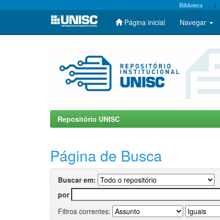
|
Biblioteca
Página inicial
Navegar
Skip
navigation
Repositório UNISC
Página de Busca
Buscar em:
por
Filtros correntes: