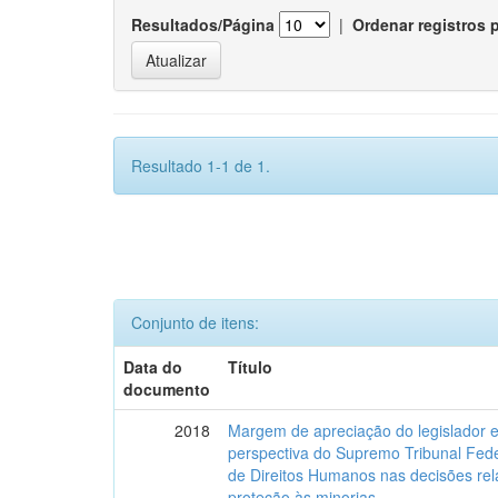
Resultados/Página
|
Ordenar registros 
Resultado 1-1 de 1.
Conjunto de itens:
Data do
Título
documento
2018
Margem de apreciação do legislador e 
perspectiva do Supremo Tribunal Fede
de Direitos Humanos nas decisões relat
proteção às minorias.