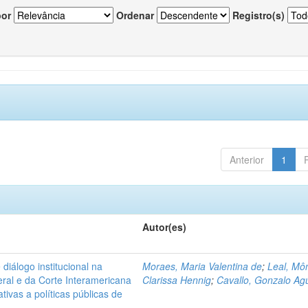
por
Ordenar
Registro(s)
Anterior
1
Autor(es)
diálogo institucional na
Moraes, Maria Valentina de
;
Leal, Mô
ral e da Corte Interamericana
Clarissa Hennig
;
Cavallo, Gonzalo Agu
ivas a políticas públicas de