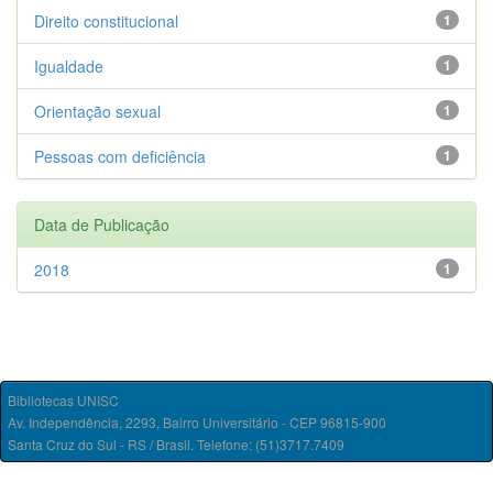
Direito constitucional
1
Igualdade
1
Orientação sexual
1
Pessoas com deficiência
1
Data de Publicação
2018
1
Bibliotecas UNISC
Av. Independência, 2293, Bairro Universitário - CEP 96815-900
Santa Cruz do Sul - RS / Brasil. Telefone: (51)3717.7409