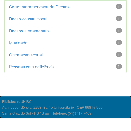
Corte Interamericana de Direitos ...
1
Direito constitucional
1
Direitos fundamentais
1
Igualdade
1
Orientação sexual
1
Pessoas com deficiência
1
Bibliotecas UNISC
Av. Independência, 2293, Bairro Universitário - CEP 96815-900
Santa Cruz do Sul - RS / Brasil. Telefone: (51)3717.7409