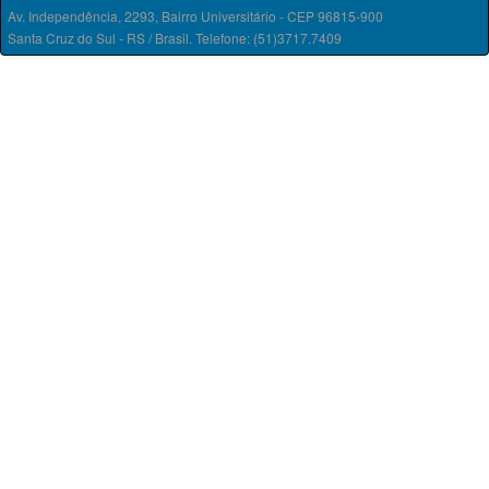
Av. Independência, 2293, Bairro Universitário - CEP 96815-900
Santa Cruz do Sul - RS / Brasil. Telefone: (51)3717.7409