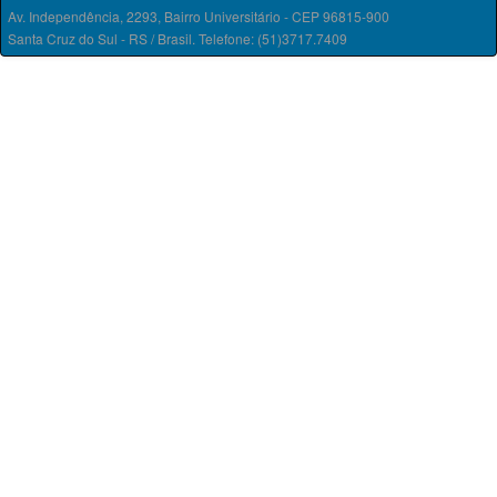
Av. Independência, 2293, Bairro Universitário - CEP 96815-900
Santa Cruz do Sul - RS / Brasil. Telefone: (51)3717.7409