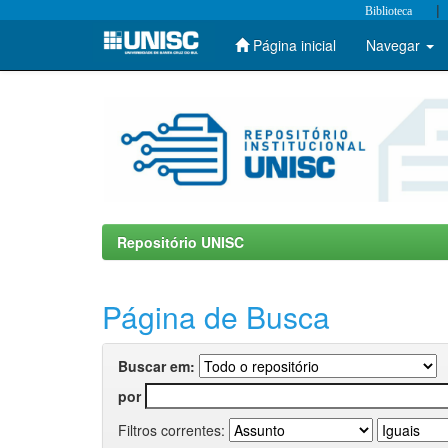
|
Biblioteca
Página inicial
Navegar
Skip
navigation
Repositório UNISC
Página de Busca
Buscar em:
por
Filtros correntes: