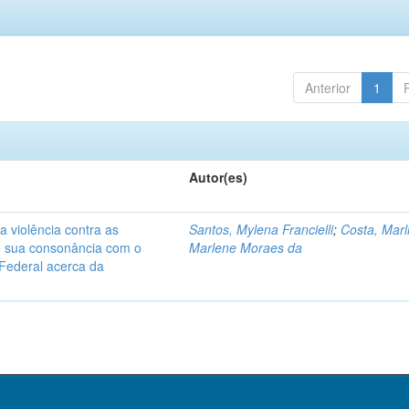
Anterior
1
Autor(es)
a violência contra as
Santos, Mylena Francielli
;
Costa, Marl
 e sua consonância com o
Marlene Moraes da
Federal acerca da