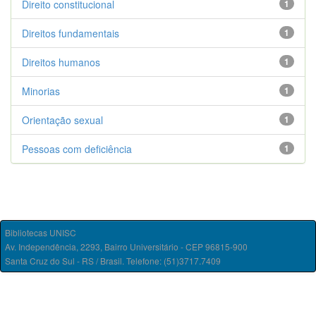
Direito constitucional
1
Direitos fundamentais
1
Direitos humanos
1
Minorias
1
Orientação sexual
1
Pessoas com deficiência
1
Bibliotecas UNISC
Av. Independência, 2293, Bairro Universitário - CEP 96815-900
Santa Cruz do Sul - RS / Brasil. Telefone: (51)3717.7409