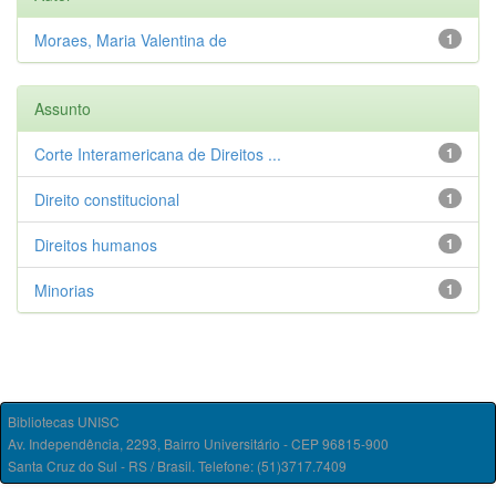
Moraes, Maria Valentina de
1
Assunto
Corte Interamericana de Direitos ...
1
Direito constitucional
1
Direitos humanos
1
Minorias
1
Bibliotecas UNISC
Av. Independência, 2293, Bairro Universitário - CEP 96815-900
Santa Cruz do Sul - RS / Brasil. Telefone: (51)3717.7409