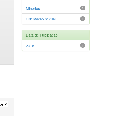
Minorias
1
Orientação sexual
1
Data de Publicação
2018
1