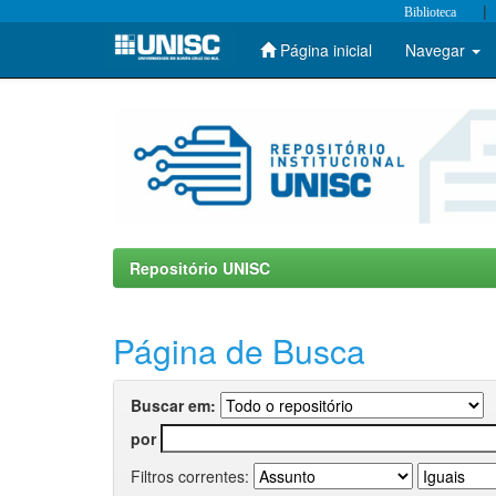
|
Biblioteca
Página inicial
Navegar
Skip
navigation
Repositório UNISC
Página de Busca
Buscar em:
por
Filtros correntes: