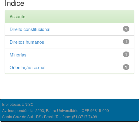
Índice
Assunto
Direito constitucional
1
Direitos humanos
1
Minorias
1
Orientação sexual
1
Bibliotecas UNISC
Av. Independência, 2293, Bairro Universitário - CEP 96815-900
Santa Cruz do Sul - RS / Brasil. Telefone: (51)3717.7409