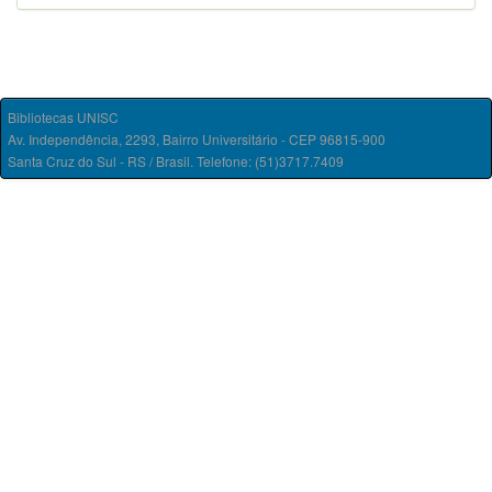
Bibliotecas UNISC
Av. Independência, 2293, Bairro Universitário - CEP 96815-900
Santa Cruz do Sul - RS / Brasil. Telefone: (51)3717.7409