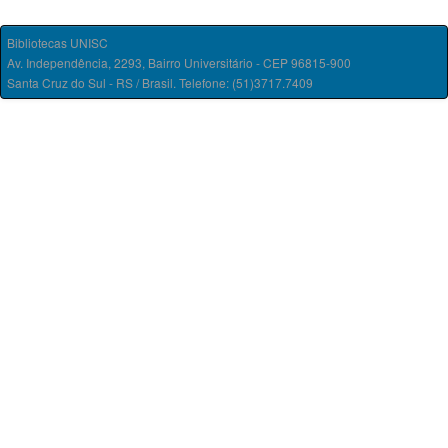
Bibliotecas UNISC
Av. Independência, 2293, Bairro Universitário - CEP 96815-900
Santa Cruz do Sul - RS / Brasil. Telefone: (51)3717.7409