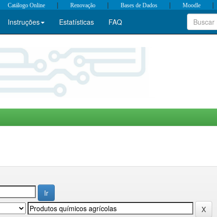
|
|
|
|
Catálogo Online
Renovação
Bases de Dados
Moodle
Instruções
Estatísticas
FAQ