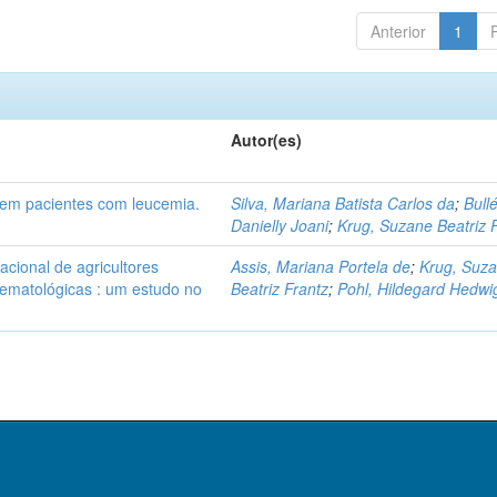
Anterior
1
Autor(es)
 em pacientes com leucemia.
Silva, Mariana Batista Carlos da
;
Bullé
Danielly Joani
;
Krug, Suzane Beatriz 
pacional de agricultores
Assis, Mariana Portela de
;
Krug, Suz
hematológicas : um estudo no
Beatriz Frantz
;
Pohl, Hildegard Hedwi