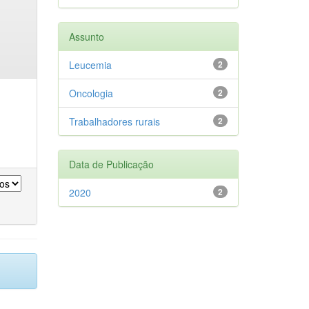
Assunto
Leucemia
2
Oncologia
2
Trabalhadores rurais
2
Data de Publicação
2020
2