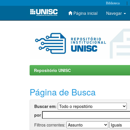
|
Biblioteca
Página inicial
Navegar
Skip
navigation
Repositório UNISC
Página de Busca
Buscar em:
por
Filtros correntes: