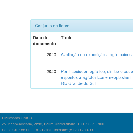
Conjunto de itens:
Data do
Título
documento
2020
Avaliação da exposição a agrotóxicos
2020
Perfil sociodemográfico, clínico e ocu
expostos a agrotóxicos e neoplasias 
Rio Grande do Sul.
Bibliotecas UNISC
Av. Independência, 2293, Bairro Universitário - CEP 96815-900
Santa Cruz do Sul - RS / Brasil. Telefone: (51)3717.7409