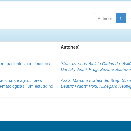
Anterior
1
Autor(es)
 em pacientes com leucemia.
Silva, Mariana Batista Carlos da
;
Bullé
Danielly Joani
;
Krug, Suzane Beatriz 
pacional de agricultores
Assis, Mariana Portela de
;
Krug, Suz
hematológicas : um estudo no
Beatriz Frantz
;
Pohl, Hildegard Hedwi