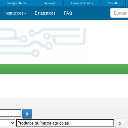
|
|
|
|
Catálogo Online
Renovação
Bases de Dados
Moodle
Instruções
Estatísticas
FAQ