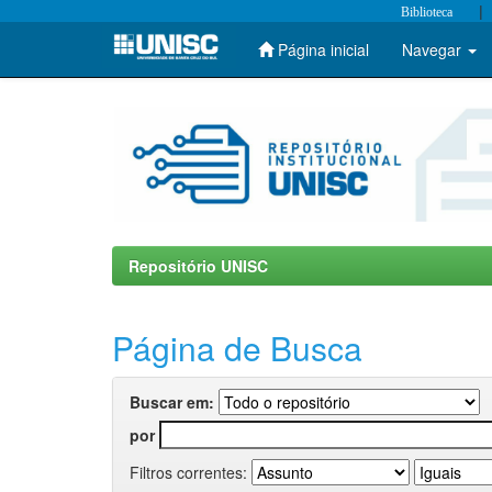
|
Biblioteca
Página inicial
Navegar
Skip
navigation
Repositório UNISC
Página de Busca
Buscar em:
por
Filtros correntes: