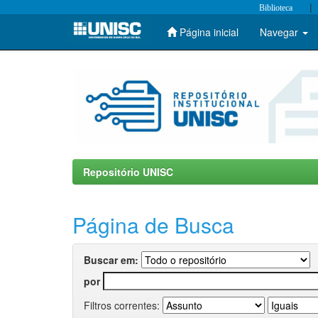
|
Biblioteca
Página inicial
Navegar
Skip
navigation
Repositório UNISC
Página de Busca
Buscar em:
por
Filtros correntes: