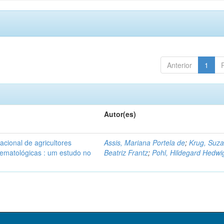
Anterior
1
Autor(es)
pacional de agricultores
Assis, Mariana Portela de
;
Krug, Suz
hematológicas : um estudo no
Beatriz Frantz
;
Pohl, Hildegard Hedwi