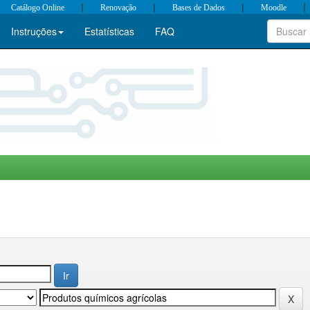
|
|
|
|
Catálogo Online
Renovação
Bases de Dados
Moodle
Instruções
Estatísticas
FAQ