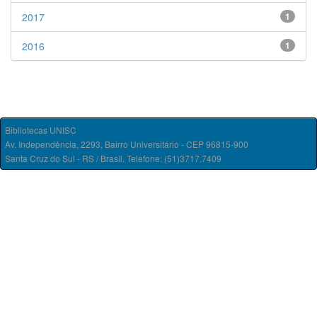
2017
1
2016
1
Bibliotecas UNISC
Av. Independência, 2293, Bairro Universitário - CEP 96815-900
Santa Cruz do Sul - RS / Brasil. Telefone: (51)3717.7409