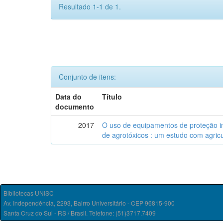
Resultado 1-1 de 1.
Conjunto de itens:
Data do
Título
documento
2017
O uso de equipamentos de proteção in
de agrotóxicos : um estudo com agricul
Bibliotecas UNISC
Av. Independência, 2293, Bairro Universitário - CEP 96815-900
Santa Cruz do Sul - RS / Brasil. Telefone: (51)3717.7409