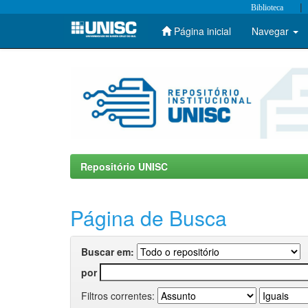
|
Biblioteca
Página inicial
Navegar
Skip
navigation
Repositório UNISC
Página de Busca
Buscar em:
por
Filtros correntes: