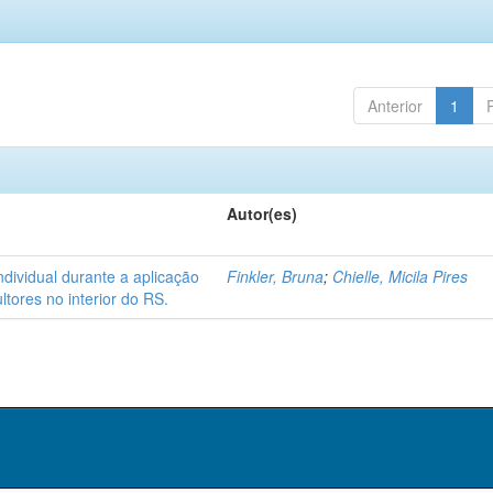
Anterior
1
Autor(es)
dividual durante a aplicação
Finkler, Bruna
;
Chielle, Micila Pires
tores no interior do RS.