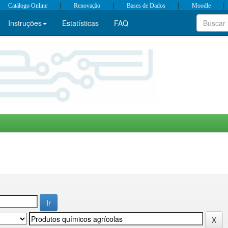
|
|
|
|
Catálogo Online
Renovação
Bases de Dados
Moodle
Instruções
Estatísticas
FAQ