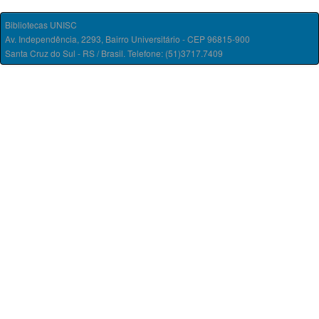
Bibliotecas UNISC
Av. Independência, 2293, Bairro Universitário - CEP 96815-900
Santa Cruz do Sul - RS / Brasil. Telefone: (51)3717.7409