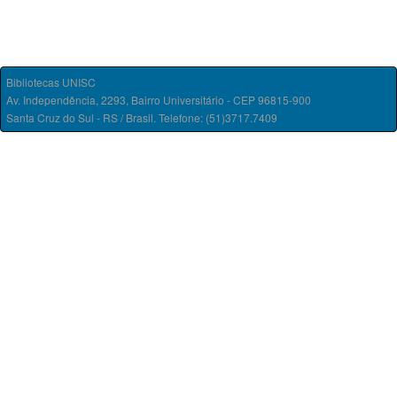
Bibliotecas UNISC
Av. Independência, 2293, Bairro Universitário - CEP 96815-900
Santa Cruz do Sul - RS / Brasil. Telefone: (51)3717.7409