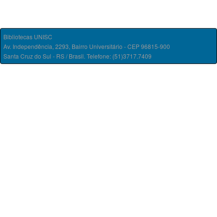
Bibliotecas UNISC
Av. Independência, 2293, Bairro Universitário - CEP 96815-900
Santa Cruz do Sul - RS / Brasil. Telefone: (51)3717.7409