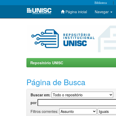
|
Biblioteca
Página inicial
Navegar
Skip
navigation
Repositório UNISC
Página de Busca
Buscar em:
por
Filtros correntes: