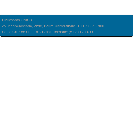
Bibliotecas UNISC
Av. Independência, 2293, Bairro Universitário - CEP 96815-900
Santa Cruz do Sul - RS / Brasil. Telefone: (51)3717.7409