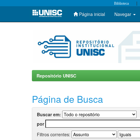
|
Biblioteca
Página inicial
Navegar
Skip
navigation
Repositório UNISC
Página de Busca
Buscar em:
por
Filtros correntes: