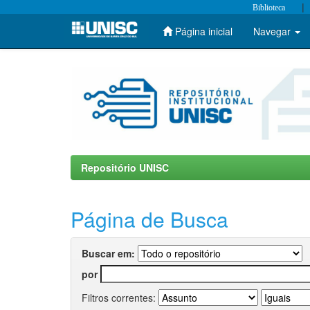
|
Biblioteca
Página inicial
Navegar
Skip
navigation
Repositório UNISC
Página de Busca
Buscar em:
por
Filtros correntes: