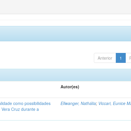
Anterior
1
Autor(es)
alidade como possibilidades
Ellwanger, Nathália
;
Viccari, Eunice M
Vera Cruz durante a