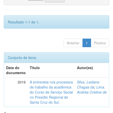
Resultado 1-1 de 1.
Anterior
1
Póximo
Conjunto de itens:
Data do
Título
Autor(es)
documento
2016
A entrevista nos processos
Silva, Lediane
de trabalho da acadêmica
Chagas da
;
Lima,
do Curso de Serviço Social
Andréa Cristine de
no Presídio Regional de
Santa Cruz do Sul.