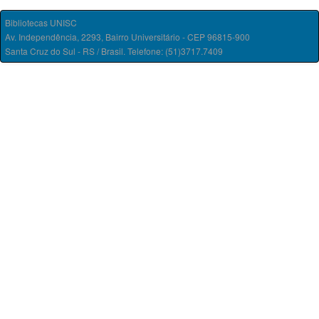
Bibliotecas UNISC
Av. Independência, 2293, Bairro Universitário - CEP 96815-900
Santa Cruz do Sul - RS / Brasil. Telefone: (51)3717.7409