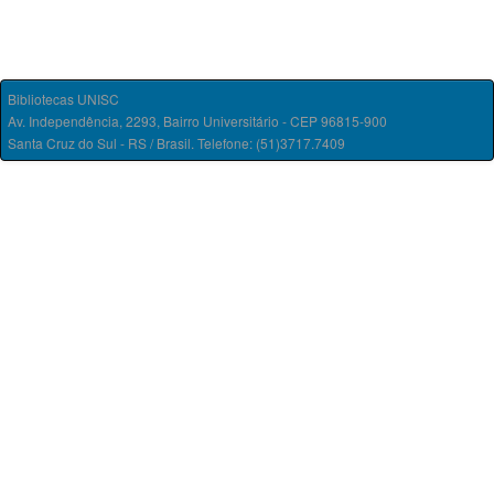
Bibliotecas UNISC
Av. Independência, 2293, Bairro Universitário - CEP 96815-900
Santa Cruz do Sul - RS / Brasil. Telefone: (51)3717.7409