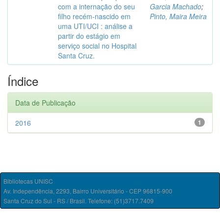
com a internação do seu
Garcia Machado
;
filho recém-nascido em
Pinto, Maira Meira
uma UTI/UCI : análise a
partir do estágio em
serviço social no Hospital
Santa Cruz.
Índice
Data de Publicação
2016
1
Bibliotecas UNISC
Av. Independência, 2293, Bairro Universitário - CEP 96815-900
Santa Cruz do Sul - RS / Brasil. Telefone: (51)3717.7409