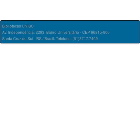
Bibliotecas UNISC
Av. Independência, 2293, Bairro Universitário - CEP 96815-900
Santa Cruz do Sul - RS / Brasil. Telefone: (51)3717.7409