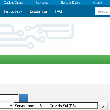
|
|
|
|
Catálogo Online
Renovação
Bases de Dados
Moodle
Instruções
Estatísticas
FAQ