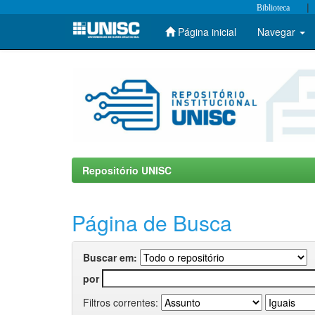
|
Biblioteca
Página inicial
Navegar
Skip
navigation
Repositório UNISC
Página de Busca
Buscar em:
por
Filtros correntes: