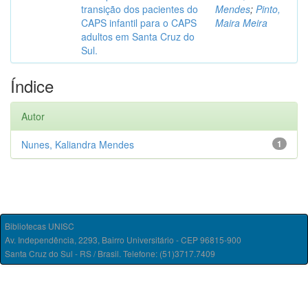
transição dos pacientes do
Mendes
;
Pinto,
CAPS infantil para o CAPS
Maira Meira
adultos em Santa Cruz do
Sul.
Índice
Autor
Nunes, Kaliandra Mendes
1
Bibliotecas UNISC
Av. Independência, 2293, Bairro Universitário - CEP 96815-900
Santa Cruz do Sul - RS / Brasil. Telefone: (51)3717.7409