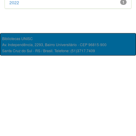
2022
1
Bibliotecas UNISC
Av. Independência, 2293, Bairro Universitário - CEP 96815-900
Santa Cruz do Sul - RS / Brasil. Telefone: (51)3717.7409