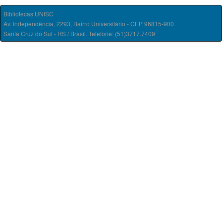
Bibliotecas UNISC
Av. Independência, 2293, Bairro Universitário - CEP 96815-900
Santa Cruz do Sul - RS / Brasil. Telefone: (51)3717.7409