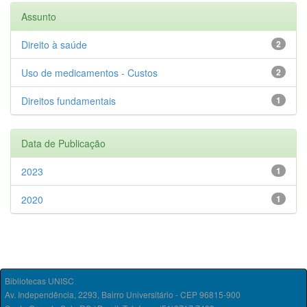
Assunto
Direito à saúde
2
Uso de medicamentos - Custos
2
Direitos fundamentais
1
Data de Publicação
2023
1
2020
1
Bibliotecas UNISC
Av. Independência, 2293, Bairro Universitário - CEP 96815-900