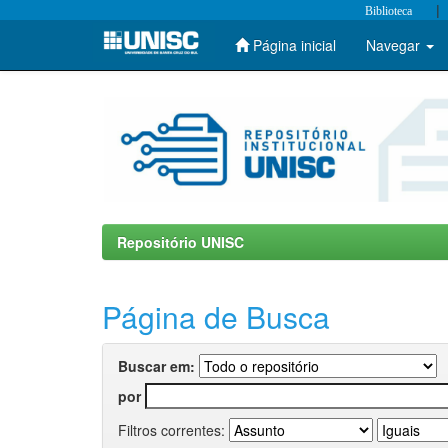
|
Biblioteca
Página inicial
Navegar
Skip
navigation
Repositório UNISC
Página de Busca
Buscar em:
por
Filtros correntes: