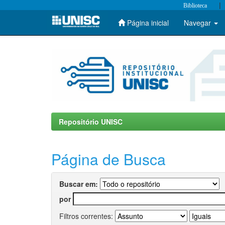
|
Biblioteca
Página inicial
Navegar
Skip
navigation
Repositório UNISC
Página de Busca
Buscar em:
por
Filtros correntes: