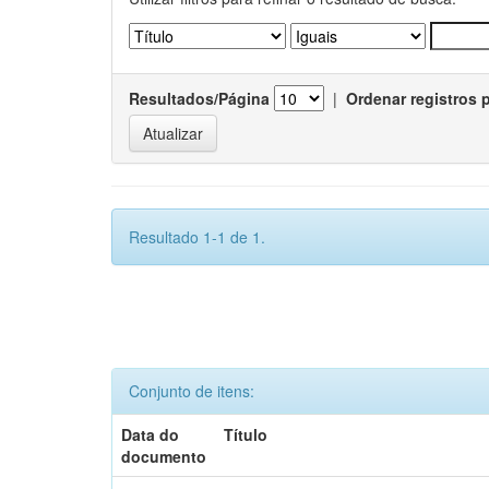
Resultados/Página
|
Ordenar registros 
Resultado 1-1 de 1.
Conjunto de itens:
Data do
Título
documento