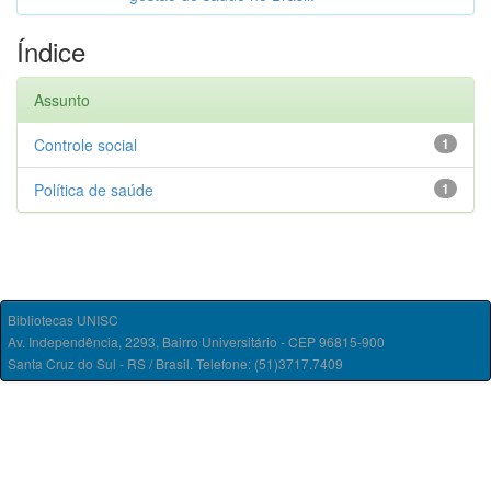
Índice
Assunto
Controle social
1
Política de saúde
1
Bibliotecas UNISC
Av. Independência, 2293, Bairro Universitário - CEP 96815-900
Santa Cruz do Sul - RS / Brasil. Telefone: (51)3717.7409