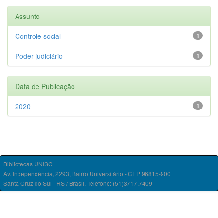
Assunto
Controle social
1
Poder judiciário
1
Data de Publicação
2020
1
Bibliotecas UNISC
Av. Independência, 2293, Bairro Universitário - CEP 96815-900
Santa Cruz do Sul - RS / Brasil. Telefone: (51)3717.7409