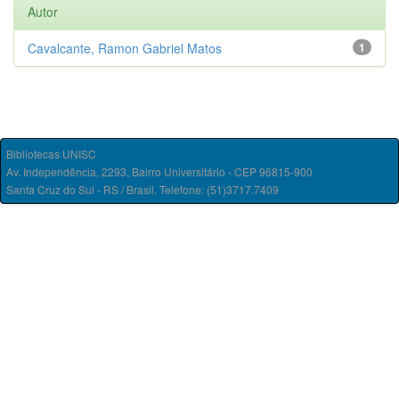
Autor
Cavalcante, Ramon Gabriel Matos
1
Bibliotecas UNISC
Av. Independência, 2293, Bairro Universitário - CEP 96815-900
Santa Cruz do Sul - RS / Brasil. Telefone: (51)3717.7409