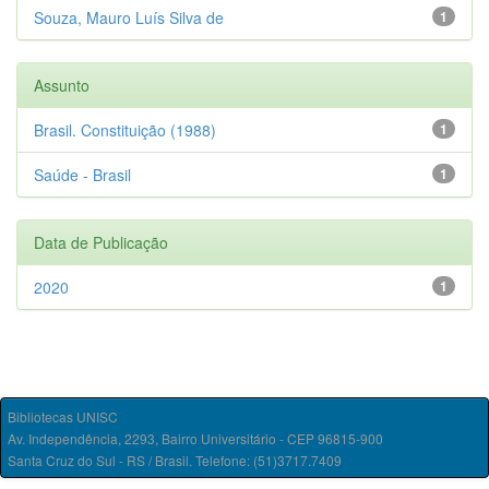
Souza, Mauro Luís Silva de
1
Assunto
Brasil. Constituição (1988)
1
Saúde - Brasil
1
Data de Publicação
2020
1
Bibliotecas UNISC
Av. Independência, 2293, Bairro Universitário - CEP 96815-900
Santa Cruz do Sul - RS / Brasil. Telefone: (51)3717.7409