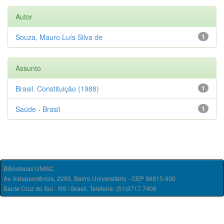
Autor
Souza, Mauro Luís Silva de
1
Assunto
Brasil. Constituição (1988)
1
Saúde - Brasil
1
Bibliotecas UNISC
Av. Independência, 2293, Bairro Universitário - CEP 96815-900
Santa Cruz do Sul - RS / Brasil. Telefone: (51)3717.7409