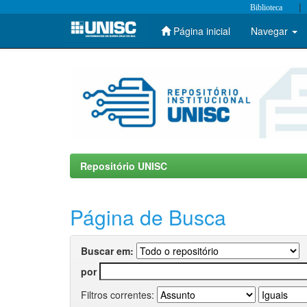
|
Biblioteca
Página inicial
Navegar
Skip
navigation
Repositório UNISC
Página de Busca
Buscar em:
por
Filtros correntes: