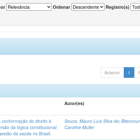
por
Ordenar
Registro(s)
Anterior
1
Autor(es)
na conformação do direito à
Souza, Mauro Luís Silva de
;
Bitencour
ersão da lógica constitucional
Caroline Muller
estão de saúde no Brasil.