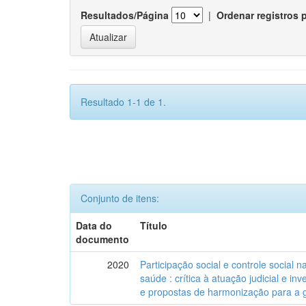
Resultados/Página
|
Ordenar registros 
Resultado 1-1 de 1.
Conjunto de itens:
Data do
Título
documento
2020
Participação social e controle social 
saúde : crítica à atuação judicial e inv
e propostas de harmonização para a g