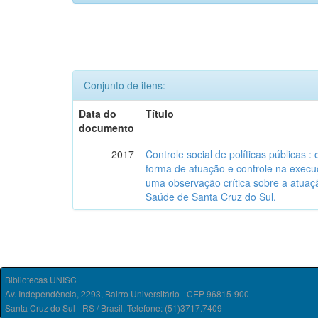
Conjunto de itens:
Data do
Título
documento
2017
Controle social de políticas públicas 
forma de atuação e controle na execuç
uma observação crítica sobre a atuaç
Saúde de Santa Cruz do Sul.
Bibliotecas UNISC
Av. Independência, 2293, Bairro Universitário - CEP 96815-900
Santa Cruz do Sul - RS / Brasil. Telefone: (51)3717.7409