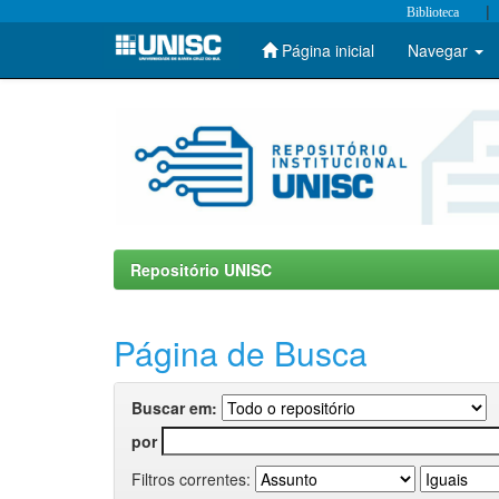
|
Biblioteca
Página inicial
Navegar
Skip
navigation
Repositório UNISC
Página de Busca
Buscar em:
por
Filtros correntes: