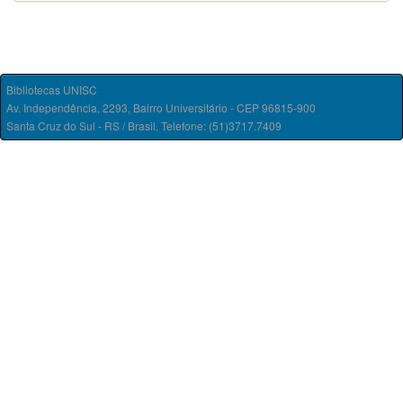
Bibliotecas UNISC
Av. Independência, 2293, Bairro Universitário - CEP 96815-900
Santa Cruz do Sul - RS / Brasil. Telefone: (51)3717.7409