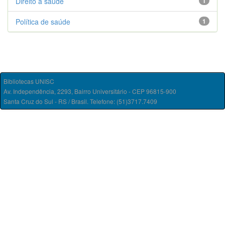
Direito à saúde
1
Política de saúde
1
Bibliotecas UNISC
Av. Independência, 2293, Bairro Universitário - CEP 96815-900
Santa Cruz do Sul - RS / Brasil. Telefone: (51)3717.7409