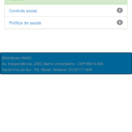
Controle social
1
Política de saúde
1
Bibliotecas UNISC
Av. Independência, 2293, Bairro Universitário - CEP 96815-900
Santa Cruz do Sul - RS / Brasil. Telefone: (51)3717.7409