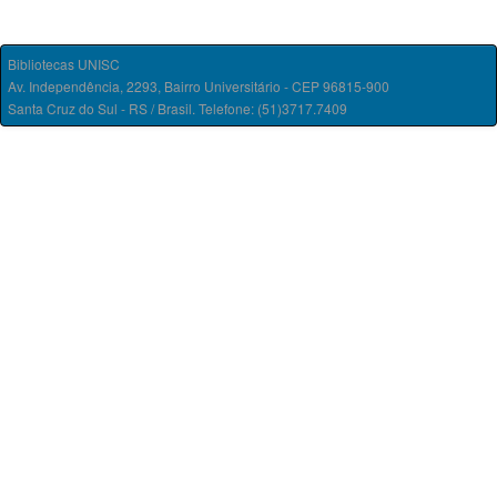
Bibliotecas UNISC
Av. Independência, 2293, Bairro Universitário - CEP 96815-900
Santa Cruz do Sul - RS / Brasil. Telefone: (51)3717.7409