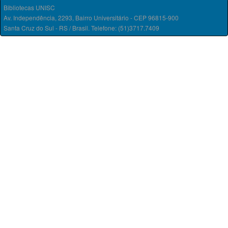
Bibliotecas UNISC
Av. Independência, 2293, Bairro Universitário - CEP 96815-900
Santa Cruz do Sul - RS / Brasil. Telefone: (51)3717.7409