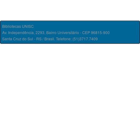
Bibliotecas UNISC
Av. Independência, 2293, Bairro Universitário - CEP 96815-900
Santa Cruz do Sul - RS / Brasil. Telefone: (51)3717.7409